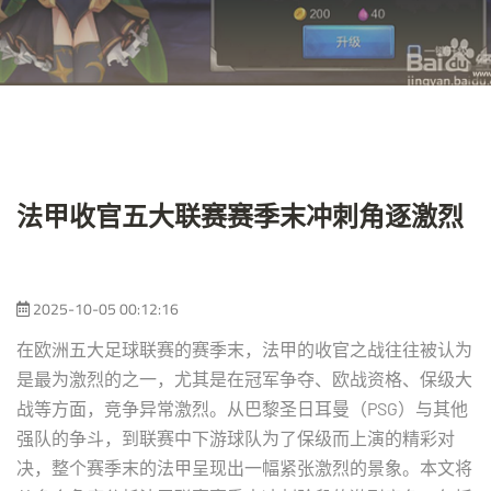
法甲收官五大联赛赛季末冲刺角逐激烈
2025-10-05 00:12:16
在欧洲五大足球联赛的赛季末，法甲的收官之战往往被认为
是最为激烈的之一，尤其是在冠军争夺、欧战资格、保级大
战等方面，竞争异常激烈。从巴黎圣日耳曼（PSG）与其他
强队的争斗，到联赛中下游球队为了保级而上演的精彩对
决，整个赛季末的法甲呈现出一幅紧张激烈的景象。本文将