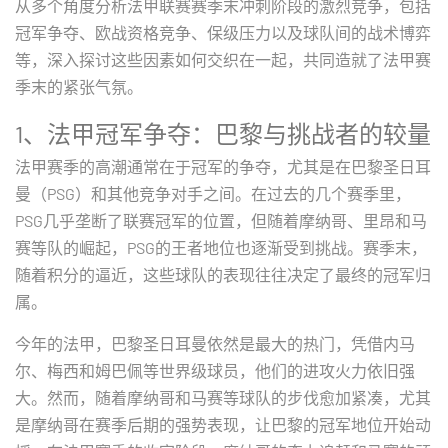
从多个角度分析法甲联赛赛季末冲刺阶段的激烈竞争，包括
冠军争夺、欧战资格竞争、保级压力以及球队间的战术博弈
等，深入探讨这些因素如何交织在一起，共同造就了法甲赛
季末的紧张气氛。
1、法甲冠军争夺：巴黎与挑战者的较量
法甲赛季的高潮通常在于冠军的争夺，尤其是在巴黎圣日耳
曼（PSG）和其他竞争对手之间。在过去的几个赛季里，
PSG几乎垄断了联赛冠军的位置，但随着摩纳哥、里昂和马
赛等队的崛起，PSG的王者地位也逐渐受到挑战。赛季末，
随着积分的逼近，这些球队的表现往往决定了最终的冠军归
属。
今年的法甲，巴黎圣日耳曼依然是最大的热门，凭借内马
尔、梅西和姆巴佩等世界级球员，他们的进攻火力依旧强
大。然而，随着摩纳哥和马赛等球队的步伐愈加紧凑，尤其
是摩纳哥在赛季后期的强势表现，让巴黎的冠军地位开始动