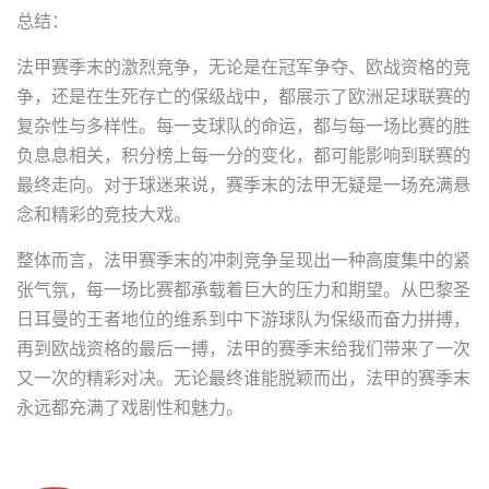
总结：
法甲赛季末的激烈竞争，无论是在冠军争夺、欧战资格的竞
争，还是在生死存亡的保级战中，都展示了欧洲足球联赛的
复杂性与多样性。每一支球队的命运，都与每一场比赛的胜
负息息相关，积分榜上每一分的变化，都可能影响到联赛的
最终走向。对于球迷来说，赛季末的法甲无疑是一场充满悬
念和精彩的竞技大戏。
整体而言，法甲赛季末的冲刺竞争呈现出一种高度集中的紧
张气氛，每一场比赛都承载着巨大的压力和期望。从巴黎圣
日耳曼的王者地位的维系到中下游球队为保级而奋力拼搏，
再到欧战资格的最后一搏，法甲的赛季末给我们带来了一次
又一次的精彩对决。无论最终谁能脱颖而出，法甲的赛季末
永远都充满了戏剧性和魅力。