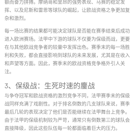
额而奋力拼搏。摩纳哥和里昂的强势表现、马赛的稳定发
挥、以及尼斯和雷恩等球队的崛起，让欧战资格之争更加复
杂和激烈。
每一场比赛的结果都可能决定球队是否能在赛季结束后成功
进入欧洲赛场。法甲中下游的球队不仅要为保级而战，更要
在与其他欧战竞争者的较量中发挥出色。赛季末的每一场胜
利和失败，都会直接影响到球队的未来发展，尤其是在收入
和声望等方面。因此，赛季末的欧战资格竞争格外引人关
注。
3、保级战：生死时速的鏖战
与争夺冠军和欧战资格的激烈竞争不同，法甲赛季末的保级
战同样充满了戏剧性。对于排名倒数的几支球队来说，赛季
最后几轮的表现决定了他们是否能继续在法甲舞台上竞争。
由于法甲的保级机制较为严苛，通常只有倒数第三的球队会
直接降级，因此这些队伍每一轮都面临着巨大的压力。