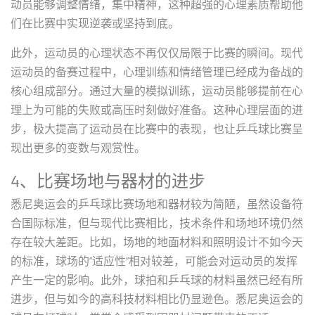
动员能够调整情绪，集中精神，这种超强的心理素质帮助他
们在比赛中实现逆袭或坚持到底。
此外，运动员的心理状态不再仅仅局限于比赛的瞬间。现代
运动员的备赛过程中，心理训练和情绪管理已经成为备战的
核心组成部分。通过大量的模拟训练，运动员能够提前在心
理上为可能的失败或高压时刻做好准备。这种心理层面的进
步，极大提高了运动员在比赛中的表现，也让乒乓球比赛呈
现出更多的变数与观赏性。
4、比赛场地与器材的进步
悉尼奥运会的乒乓球比赛场地和器材较为简陋，虽然设备符
合国际标准，但与现代比赛相比，技术条件和场地环境仍然
存在较大差距。比如，场地的地面材料和照明设计不如今天
的标准，球场的“适应性”相对较差，可能会对运动员的发挥
产生一定的影响。此外，球拍和乒乓球的材料虽然已经有所
进步，但与如今的高科技材料相比仍显逊色。悉尼奥运会的