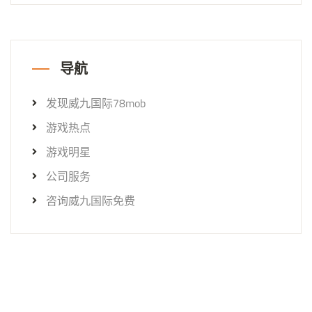
导航
发现威九国际78mob
游戏热点
游戏明星
公司服务
咨询威九国际免费