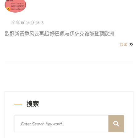
2025-10-04 23:28:18
欧冠新赛季风云再起 姆巴佩与伊萨克谁能登顶欧洲
阅读
搜索