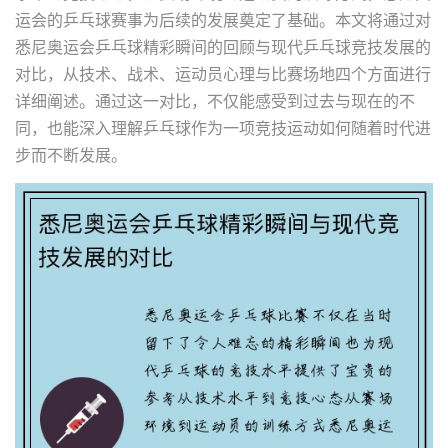
运会的乒乓球赛事为后续的发展奠定了基础。本文将通过对
悉尼奥运会乒乓球精彩瞬间的回顾与现代乒乓球竞技发展的
对比，从技术、战术、运动员心理与比赛场地四个方面进行
详细阐述。通过这一对比，不仅能感受到过去与现在的不
同，也能深入理解乒乓球作为一项竞技运动如何随着时代进
步而不断发展。